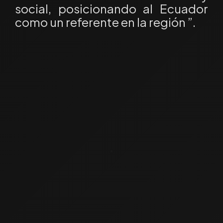
social, posicionando al Ecuador
como un referente en la región ”.